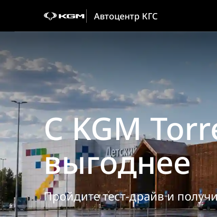
Автоцентр КГС
С KGM Torr
выгоднее
Пройдите тест-драйв и получ