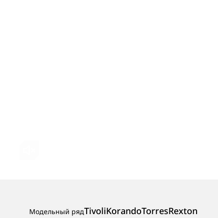
Tivoli
Korando
Torres
Rexton
Модельный ряд